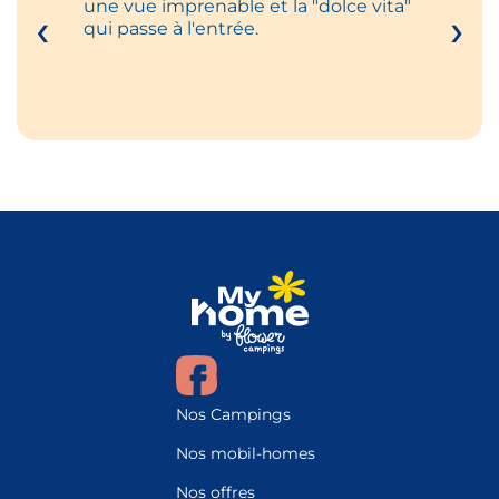
une vue imprenable et la "dolce vita"
le calm
‹
›
est un
qui passe à l'entrée.
bonne
Nos Campings
Nos mobil-homes
Nos offres