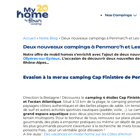
Nos Campings
Accueil
»
Notre Blog
» Deux nouveaux campings à Penmarc’h et Les O
Deux nouveaux campings à Penmarc’h et Les 
Notre offre de mobil homes s’enrichit avec l’ajout de deux no
Ollyères-sur-Eyrieux
. L’occasion de découvrir deux nouvelles d
Rhône-Alpes…
Evasion à la mer au camping Cap Finistère de P
Direction la Bretagne ! Découvrez le
camping 4 étoiles Cap Finist
et l’océan Atlantique
. Situé à 1.5 km de la plage, le camping prom
paysages côtiers authentiques et des belles plages de sable. Un terra
de surf et autres activités sportives nautiques (paddle, voile, …). 
grand espace aquatique
avec deux piscines (extérieure et couverte
terrain multisports. Pour le bonheur de tous, retrouvez sur place plusi
gourmands, des plats à emporter pratiques ou même un dépôt de pain
les plus gourmands pourront s’aventurer à la recherche de mets loca
poissons frais… pour un véritable goût d’évasion !
A lire aussi :
Des vacances en mobil home sur les Côtes d’Armor