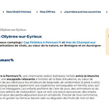
Nos Mobil-Homes
Nos Offres
Journées portes ouvertes
llyères-sur-Eyrieux
Ollyères-sur-Eyrieux
uveaux campings :
Cap Finistère à Penmarc’h
et
Mas de Champel aux
estinations de choix, au cœur de la nature, en Bretagne et en Auvergne-
enmarc’h
ère à Penmarc’h
, une charmante station balnéaire nichée
entre la Manche
et une
escapade relaxante
à l’entrée de la Baie d’Audierne, au cœur de
in de jeu idéal pour les amateurs de baignade, de randonnées (à pied, à vélo),
Le camping propose également une expérience remarquable en famille avec son
) et toboggans. Les enfants profitent de l’aire de jeux, des animations et du
eurs options de restauration : que ce soit une pizza savoureuse, des snacks
 pour des petits-déjeuners tout en simplicité. Proche de tout commerce,
ux et goûter au fameux beurre salé ou déguster des fruits de mer et des