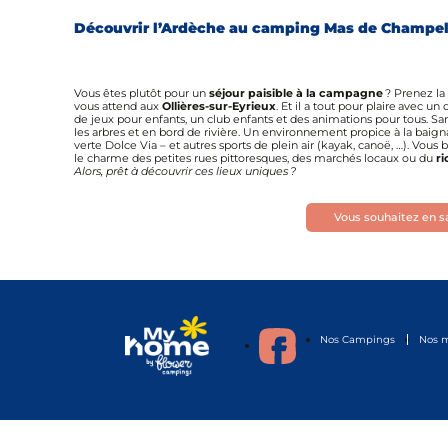
Découvrir l’Ardèche au camping Mas de Champel 
Vous êtes plutôt pour un
séjour paisible à la campagne
? Prenez la
vous attend aux
Ollières-sur-Eyrieux
. Et il a tout pour plaire avec 
de jeux pour enfants, un club enfants et des animations pour tous. Sa
les arbres et en bord de rivière. Un environnement propice à la baignad
verte Dolce Via – et autres sports de plein air (kayak, canoë, …). Vous
le charme des petites rues pittoresques, des marchés locaux ou du
ri
Alors, prêt à découvrir ces lieux uniques ?
Vous souhaitez en sa
Nos Campings
Nos 