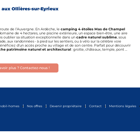
aux Ollières-sur-Eyrieux
 route de l’Auvergne. En Ardèche, le
camping 4 étoiles Mas de Champel
un domaine de 4 hectares, une piscine extérieure, un espace bien-être, une aire
ns oublier sa situation exceptionnelle dans un
cadre naturel sublime
, sous
e, aux randonnées - à pied sur les sentiers, ou à vélo sur la célèbre voie
 bénéficiez d’un accès proche au village et de son centre. Parfait pour découvrir
che patrimoine naturel et architectural
: grotte, châteaux, temple, pont …
voir plus ? Contactez-nous !
mobil-homes
Nos offres
Devenir propriétaire
Contact
Mentions légales