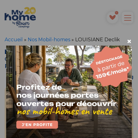
0
×
Accueil
»
Nos Mobil-homes
»
LOUISIANE Declik
LOUISIANE Declik
Camping Cap Finistère
Penmarc’h - Bretagne
Situer le camping
2016
34 m²
LOUISIANE
2 chambres
4/6 pers. max
Occasion
Terrasse incluse