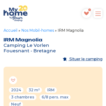
0
Accueil
»
Nos Mobil-homes
»
IRM Magnolia
IRM Magnolia
Camping Le Vorlen
Fouesnant - Bretagne
Situer le camping
2024
32 m²
IRM
3 chambres
6/8 pers. max
Neuf