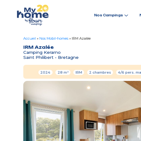
Nos Campings
Accueil
»
Nos Mobil-homes
»
IRM Azalée
IRM Azalée
Camping Kerarno
Saint Philibert - Bretagne
2024
28 m²
IRM
2 chambres
4/6 pers. m