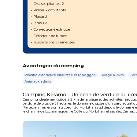
Chaises pliantes: 2
Rideaux occultants
Placard
Bras TV
Convecteur électrique
Détecteur de fumée
Suspensions lumineuses
Avantages du camping
Piscine extérieure chauffée et toboggan
Plage à 2km
Terr
Animaux admis
Camping Kerarno – Un écrin de verdure au cœ
Camping idéalement situé à 2 km de la plage et des activités nautiqu
verdure de plus de 5 hectares, le domaine dispose d’un parc aquatiq
Partez en immersion au cœur du Morbihan sud depuis le domaine et 
le charme de Locmariaquer, le Golfe du Morbihan et ses îles, Carnac o