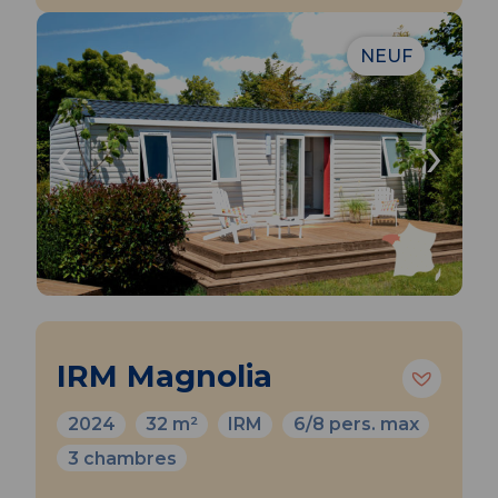
NEUF
‹
›
IRM Magnolia
2024
32 m²
IRM
6/8 pers. max
3 chambres