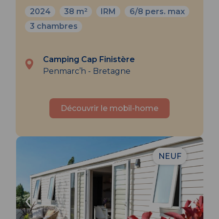
2024
38 m²
IRM
6/8 pers. max
3 chambres
Camping Cap Finistère
Penmarc’h - Bretagne
Découvrir le mobil-home
NEUF
‹
›