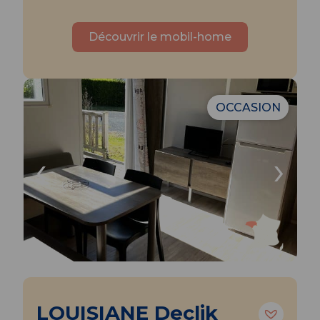
Découvrir le mobil-home
OCCASION
‹
›
LOUISIANE Declik