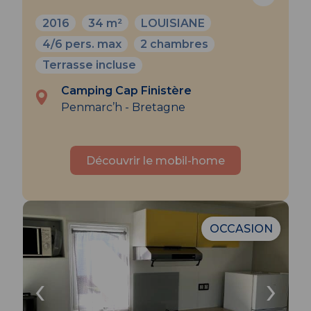
2016
34 m²
LOUISIANE
4/6 pers. max
2 chambres
Terrasse incluse
Camping Cap Finistère
Penmarc’h - Bretagne
Découvrir le mobil-home
OCCASION
‹
›