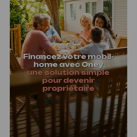
Financez votre mobil-
home avec Oney
une solution simple
pour devenir
propriétaire