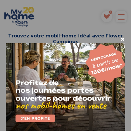
0
Trouvez votre mobil-home idéal avec Flower
×
Campings
Penmarc’h
Chambres
État