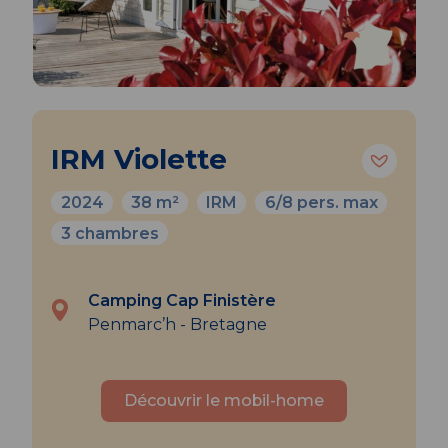
IRM Violette
2024
38 m²
IRM
6/8 pers. max
3 chambres
Camping Cap Finistère
Penmarc’h - Bretagne
Découvrir le mobil-home