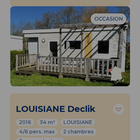
OCCASION
‹
›
LOUISIANE Declik
2016
34 m²
LOUISIANE
4/6 pers. max
2 chambres